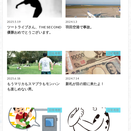
2025.5.19
2024.1.3
ツートライブさん、THE SECOND
羽田空港で事故。
優勝おめでとうございます。
日常考察
日常考察
2025.6.18
2024.7.14
もうマリカもスマブラもモンハン
新札が目の前に来たよ！
も楽しめない男。
日常考察
日常考察