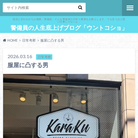
底辺と言われがちな職業、警備員。そんな警備員の日常と裏側をお教えします。でも言うほど悪
い仕事じゃないよ。
警備員の人生底上げブログ「ウントコショ」
HOME
日常考察
服屋に凸する男
2026.03.16
日常考察
服屋に凸する男