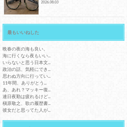
2026.08.03
最もいいねした
晩春の夜の海も良い。
海に行くなら夜もいい...
いらないと思う日本文...
政治の話、気軽にでき...
思わぬ方向に行ってい...
11年間、ありがとう...
あ、あれ？マッキー復...
連日夜勤は疲れるけど...
槇原敬之、歌の履歴書...
彼女だと思ってた人が...