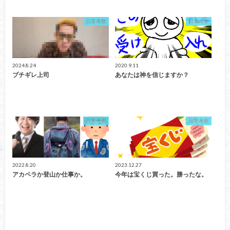
日常考察
日常考察
2024.8.24
2020.9.11
ブチギレ上司
あなたは神を信じますか？
日常考察
日常考察
2022.8.20
2023.12.27
アカペラか登山か仕事か。
今年は宝くじ買った。勝ったな。