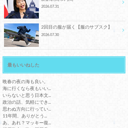
2026.07.31
2回目の服が届く【服のサブスク】
2026.07.30
最もいいねした
晩春の夜の海も良い。
海に行くなら夜もいい...
いらないと思う日本文...
政治の話、気軽にでき...
思わぬ方向に行ってい...
11年間、ありがとう...
あ、あれ？マッキー復...