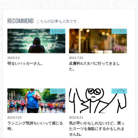
RECOMMEND
こちらの記事も人気です。
日常考察
日常考察
2025.3.3
2021.7.22
明るいハッカーさん。
皮膚科&スタバに行ってきまし
た。
日常考察
日常考察
2024.7.25
2025.8.21
ランニング気持ちいいって感じる
気が早いかもしれないけど、買っ
時。
たスーツを無駄にするかもしれま
せんね。