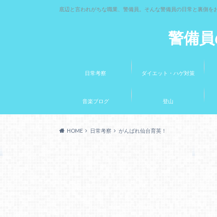
底辺と言われがちな職業、警備員。そんな警備員の日常と裏側を
警備員
日常考察
ダイエット・ハゲ対策
音楽ブログ
登山
HOME
日常考察
がんばれ仙台育英！