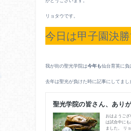
がとうございます。
リョタウです。
今日は甲子園決勝
我が街の聖光学院は
今年も
仙台育英に負
去年は聖光が負けた時に記事にしてまし