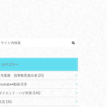
カテゴリー
1号業務 指導教育責任者
(25)
youtube•動画
(53)
ダイエット・ハゲ対策
(141)
名言
(31)