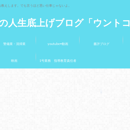
お教えします。でも言うほど悪い仕事じゃないよ。
の人生底上げブログ「ウント
警備業・清掃業
youtube•動画
書評ブログ
映画
1号業務 指導教育責任者