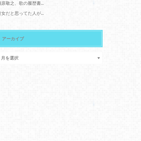
槇原敬之、歌の履歴書...
彼女だと思ってた人が...
アーカイブ