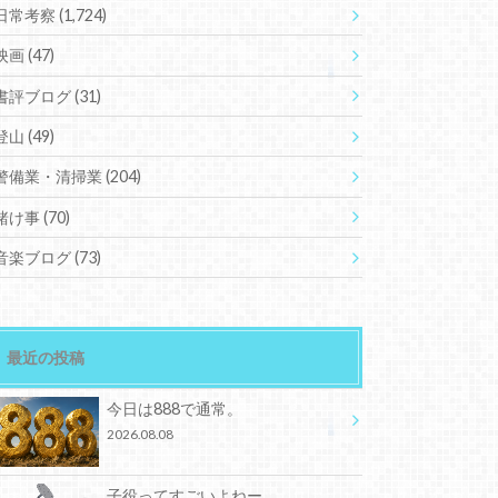
日常考察
(1,724)
映画
(47)
書評ブログ
(31)
登山
(49)
警備業・清掃業
(204)
賭け事
(70)
音楽ブログ
(73)
最近の投稿
今日は888で通常。
2026.08.08
子役ってすごいよねー