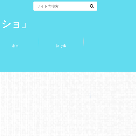
コショ」
名言
賭け事