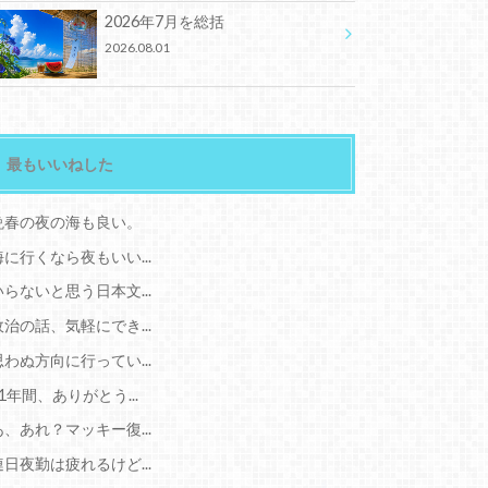
2026年7月を総括
2026.08.01
最もいいねした
晩春の夜の海も良い。
海に行くなら夜もいい...
いらないと思う日本文...
政治の話、気軽にでき...
思わぬ方向に行ってい...
11年間、ありがとう...
あ、あれ？マッキー復...
連日夜勤は疲れるけど...