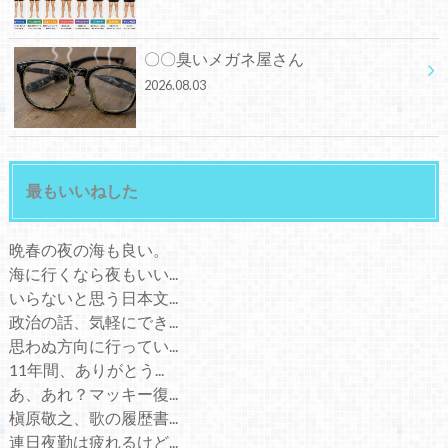
〇〇臭いメガネ屋さん
2026.08.03
最もいいねした
晩春の夜の海も良い。
海に行くなら夜もいい...
いらないと思う日本文...
政治の話、気軽にでき...
思わぬ方向に行ってい...
11年間、ありがとう...
あ、あれ？マッキー復...
槇原敬之、歌の履歴書...
連日夜勤は疲れるけど...