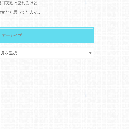
連日夜勤は疲れるけど...
彼女だと思ってた人が...
アーカイブ