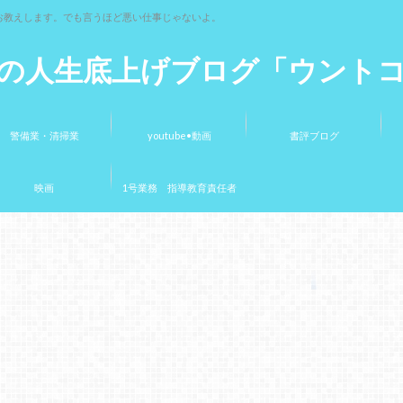
お教えします。でも言うほど悪い仕事じゃないよ。
の人生底上げブログ「ウント
警備業・清掃業
youtube•動画
書評ブログ
映画
1号業務 指導教育責任者