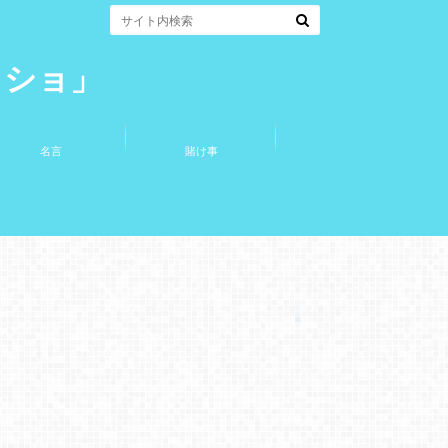
コショ」
名言
賭け事