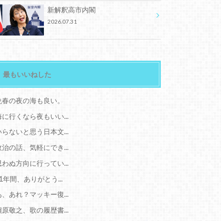
新解釈高市内閣
2026.07.31
最もいいねした
晩春の夜の海も良い。
海に行くなら夜もいい...
いらないと思う日本文...
政治の話、気軽にでき...
思わぬ方向に行ってい...
11年間、ありがとう...
あ、あれ？マッキー復...
槇原敬之、歌の履歴書...