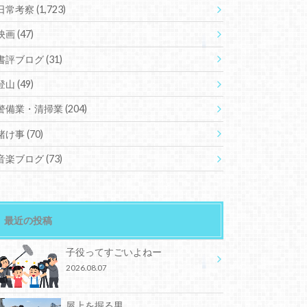
日常考察
(1,723)
映画
(47)
書評ブログ
(31)
登山
(49)
警備業・清掃業
(204)
賭け事
(70)
音楽ブログ
(73)
最近の投稿
子役ってすごいよねー
2026.08.07
屋上を掘る男。