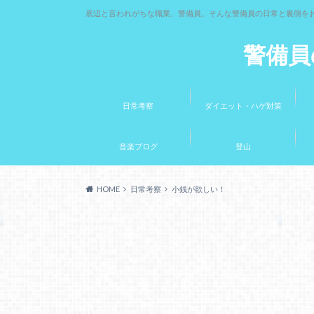
底辺と言われがちな職業、警備員。そんな警備員の日常と裏側を
警備員
日常考察
ダイエット・ハゲ対策
音楽ブログ
登山
HOME
日常考察
小銭が欲しい！