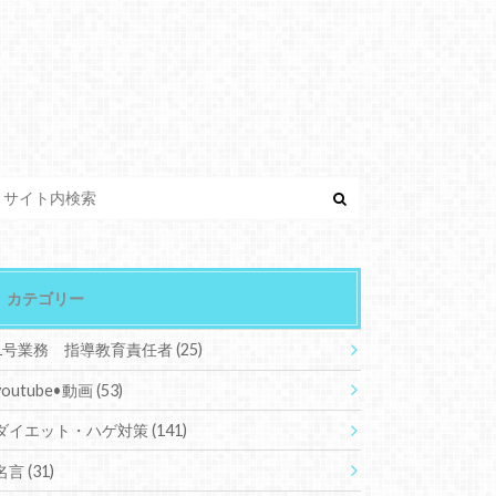
カテゴリー
1号業務 指導教育責任者
(25)
youtube•動画
(53)
ダイエット・ハゲ対策
(141)
名言
(31)