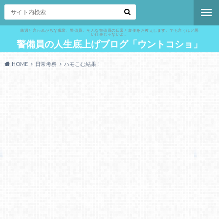
底辺と言われがちな職業、警備員。そんな警備員の日常と裏側をお教えします。でも言うほど悪
い仕事じゃないよ。
警備員の人生底上げブログ「ウントコショ」
HOME
日常考察
ハモこむ結果！