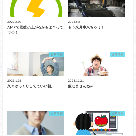
2022.3.30
2025.6.6
AMPで収益が上がるかもよ？って
もう来月車来ちゃう！
マジ？
日常考察
日常考察
2023.1.28
2023.11.21
久々ゆっくりしてていい朝。
痩せませんねw
日常考察
日常考察