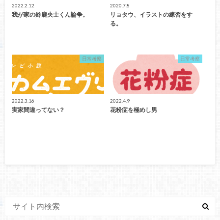
2022.2.12
2020.7.8
我が家の鈴鹿央士くん論争。
リョタウ、イラストの練習をす
る。
日常考察
日常考察
2022.3.16
2022.4.9
実家間違ってない？
花粉症を極めし男