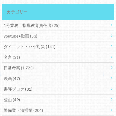
カテゴリー
1号業務 指導教育責任者
(25)
youtube•動画
(53)
ダイエット・ハゲ対策
(141)
名言
(31)
日常考察
(1,723)
映画
(47)
書評ブログ
(31)
登山
(49)
警備業・清掃業
(204)