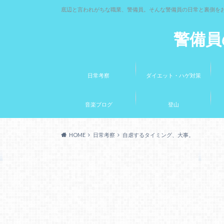
底辺と言われがちな職業、警備員。そんな警備員の日常と裏側を
警備員
日常考察
ダイエット・ハゲ対策
音楽ブログ
登山
HOME
日常考察
自虐するタイミング、大事。