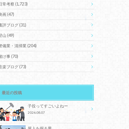
日常考察
(1,723)
映画
(47)
書評ブログ
(31)
登山
(49)
警備業・清掃業
(204)
賭け事
(70)
音楽ブログ
(73)
最近の投稿
子役ってすごいよねー
2026.08.07
屋上を掘る男。