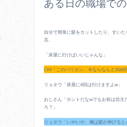
ある日の職場での
自分で簡単に髪をカットしたり、すいた
言。
「床屋に行けばいいじゃんな」
CM「このバリカン、今ならなんと2000
リョタウ「床屋に4回は行けますよw」
おじさん「ホントだなwでもお前は坊主
ろ？」
リョタウ「いやいや、俺は髪が伸びると