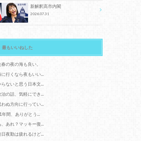
新解釈高市内閣
2026.07.31
最もいいねした
晩春の夜の海も良い。
海に行くなら夜もいい...
いらないと思う日本文...
政治の話、気軽にでき...
思わぬ方向に行ってい...
11年間、ありがとう...
あ、あれ？マッキー復...
連日夜勤は疲れるけど...