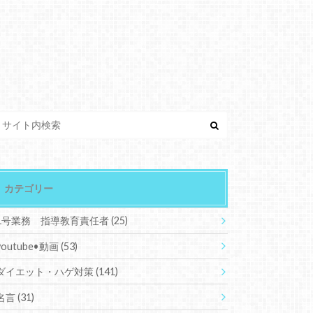
カテゴリー
1号業務 指導教育責任者
(25)
youtube•動画
(53)
ダイエット・ハゲ対策
(141)
名言
(31)