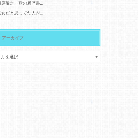
槇原敬之、歌の履歴書...
彼女だと思ってた人が...
アーカイブ