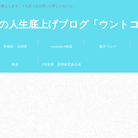
お教えします。でも言うほど悪い仕事じゃないよ。
の人生底上げブログ「ウント
警備業・清掃業
youtube•動画
書評ブログ
映画
1号業務 指導教育責任者