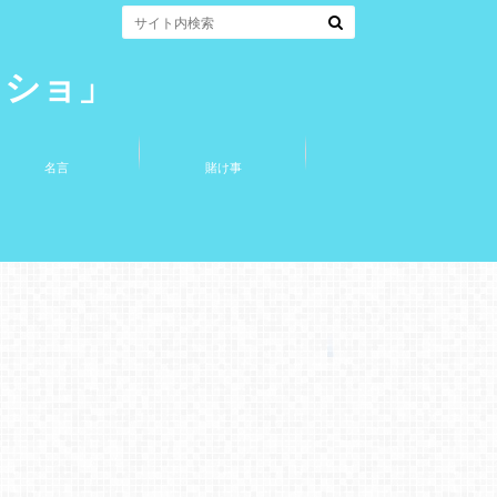
コショ」
名言
賭け事