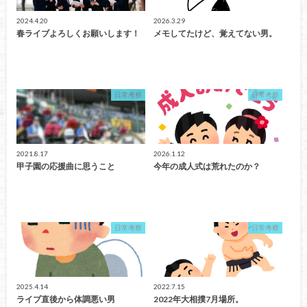
2024.4.20
2026.3.29
春ライブよろしくお願いします！
メモしてたけど、覚えてない男。
日常考察
日常考察
2021.8.17
2026.1.12
甲子園の応援曲に思うこと
今年の成人式は荒れたのか？
日常考察
日常考察
2025.4.14
2022.7.15
ライブ直後から体調悪い男
2022年大相撲7月場所。