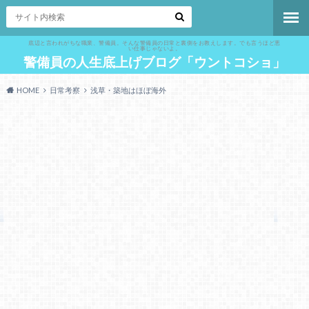
底辺と言われがちな職業、警備員。そんな警備員の日常と裏側をお教えします。でも言うほど悪
い仕事じゃないよ。
警備員の人生底上げブログ「ウントコショ」
HOME
日常考察
浅草・築地はほぼ海外