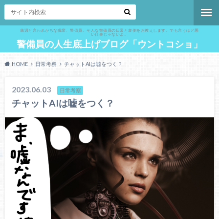
底辺と言われがちな職業、警備員。そんな警備員の日常と裏側をお教えします。でも言うほど悪
い仕事じゃないよ。
警備員の人生底上げブログ「ウントコショ」
HOME
日常考察
チャットAIは嘘をつく？
2023.06.03
日常考察
チャットAIは嘘をつく？