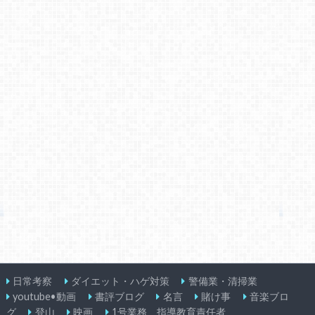
日常考察
ダイエット・ハゲ対策
警備業・清掃業
youtube•動画
書評ブログ
名言
賭け事
音楽ブロ
グ
登山
映画
1号業務 指導教育責任者