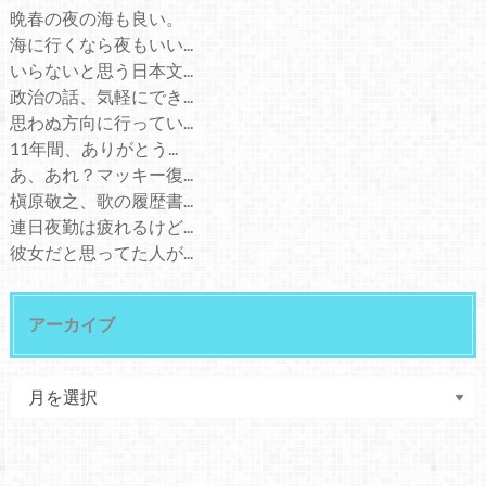
晩春の夜の海も良い。
海に行くなら夜もいい...
いらないと思う日本文...
政治の話、気軽にでき...
思わぬ方向に行ってい...
11年間、ありがとう...
あ、あれ？マッキー復...
槇原敬之、歌の履歴書...
連日夜勤は疲れるけど...
彼女だと思ってた人が...
アーカイブ