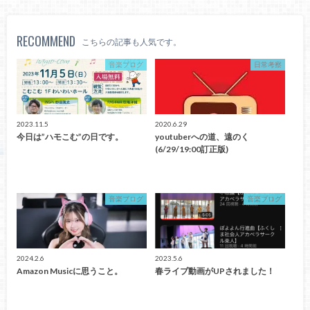
RECOMMEND
こちらの記事も人気です。
音楽ブログ
日常考察
2023.11.5
2020.6.29
今日は”ハモこむ”の日です。
youtuberへの道、遠のく
(6/29/19:00訂正版)
音楽ブログ
音楽ブログ
2024.2.6
2023.5.6
Amazon Musicに思うこと。
春ライブ動画がUPされました！