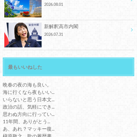
2026.08.01
新解釈高市内閣
2026.07.31
最もいいねした
晩春の夜の海も良い。
海に行くなら夜もいい...
いらないと思う日本文...
政治の話、気軽にでき...
思わぬ方向に行ってい...
11年間、ありがとう...
あ、あれ？マッキー復...
槇原敬之、歌の履歴書...