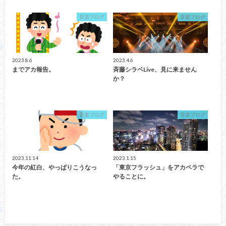
音楽ブログ
音楽ブログ
2023.8.6
2023.4.6
までアカ報告。
斉藤シラベLive、見に来ません
か？
音楽ブログ
音楽ブログ
2023.11.14
2023.1.15
今年の紅白、やっぱりこうなっ
「東京フラッシュ」をアカペラで
た。
やることに。