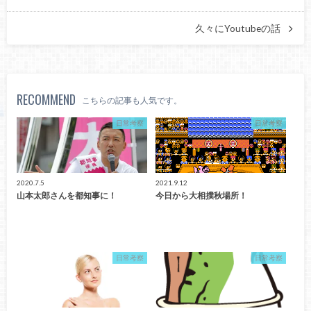
久々にYoutubeの話
RECOMMEND
こちらの記事も人気です。
日常考察
日常考察
2020.7.5
2021.9.12
山本太郎さんを都知事に！
今日から大相撲秋場所！
日常考察
日常考察