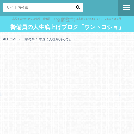
底辺と言われがちな職業、警備員。そんな警備員の日常と裏側をお教えします。でも言うほど悪
い仕事じゃないよ。
警備員の人生底上げブログ「ウントコショ」
HOME
日常考察
中居くん復帰おめでとう！