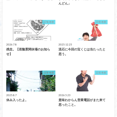
んどん」
日常考察
日常考察
2026.7.8
2025.12.25
残念。【若隆景関休場のお知ら
流石に今回の宝くじは当たったと
せ】
思う。
日常考察
日常考察
2025.8.7
2026.5.23
休み入ったよ。
意味わからん営業電話がまた来て
思ったこと。