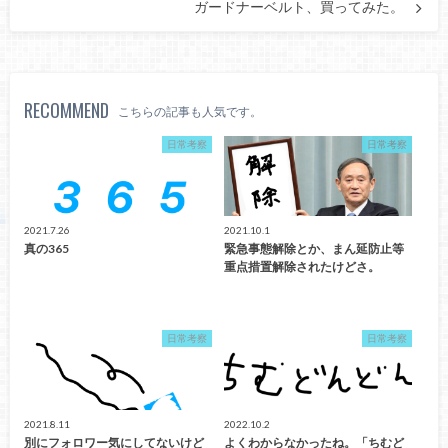
ガードナーベルト、買ってみた。
RECOMMEND
こちらの記事も人気です。
日常考察
日常考察
2021.7.26
2021.10.1
真の365
緊急事態解除とか、まん延防止等
重点措置解除されたけどさ。
日常考察
日常考察
2021.8.11
2022.10.2
別にフォロワー気にしてないけど
よくわからなかったね。「ちむど