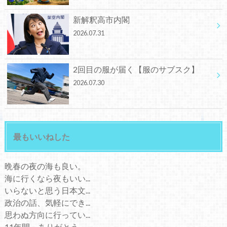
新解釈高市内閣
2026.07.31
2回目の服が届く【服のサブスク】
2026.07.30
最もいいねした
晩春の夜の海も良い。
海に行くなら夜もいい...
いらないと思う日本文...
政治の話、気軽にでき...
思わぬ方向に行ってい...
11年間、ありがとう...