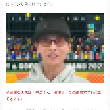
だって少し前これですぜ？↓
※綺麗な画像は「中居くん 激痩せ」で画像検索すれば出
てきます。