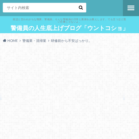
底辺と言われがちな職業、警備員。そんな警備員の日常と裏側をお教えします。でも言うほど悪
い仕事じゃないよ。
警備員の人生底上げブログ「ウントコショ」
HOME
警備業・清掃業
研修前から不安ばっかり。