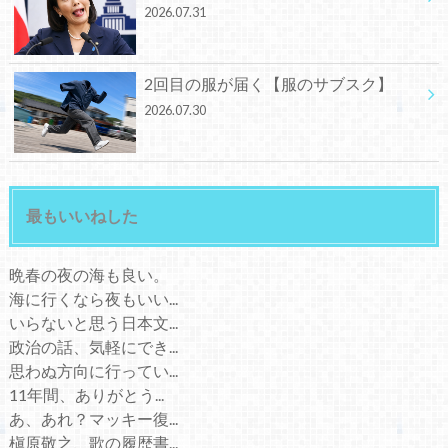
2026.07.31
2回目の服が届く【服のサブスク】
2026.07.30
最もいいねした
晩春の夜の海も良い。
海に行くなら夜もいい...
いらないと思う日本文...
政治の話、気軽にでき...
思わぬ方向に行ってい...
11年間、ありがとう...
あ、あれ？マッキー復...
槇原敬之、歌の履歴書...