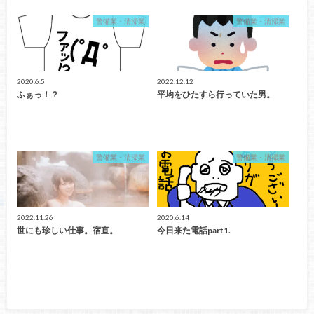
警備業・清掃業
警備業・清掃業
2020.6.5
2022.12.12
ふぁっ！？
平均をひたすら行っていた男。
警備業・清掃業
警備業・清掃業
2022.11.26
2020.6.14
世にも珍しい仕事。宿直。
今日来た電話part1.