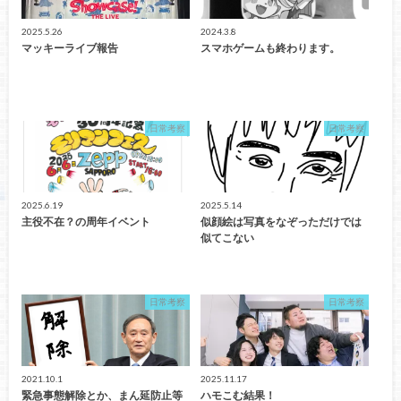
2025.5.26
2024.3.8
マッキーライブ報告
スマホゲームも終わります。
日常考察
日常考察
2025.6.19
2025.5.14
主役不在？の周年イベント
似顔絵は写真をなぞっただけでは
似てこない
日常考察
日常考察
2021.10.1
2025.11.17
緊急事態解除とか、まん延防止等
ハモこむ結果！