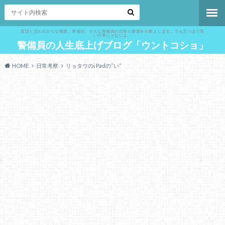
底辺と言われがちな職業、警備員。そんな警備員の日常と裏側をお教えします。でも言うほど悪
い仕事じゃないよ。
警備員の人生底上げブログ「ウントコショ」
HOME
日常考察
リョタウのi Padの“い“