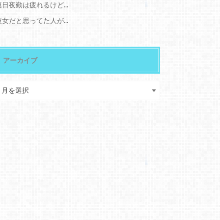
連日夜勤は疲れるけど...
彼女だと思ってた人が...
アーカイブ