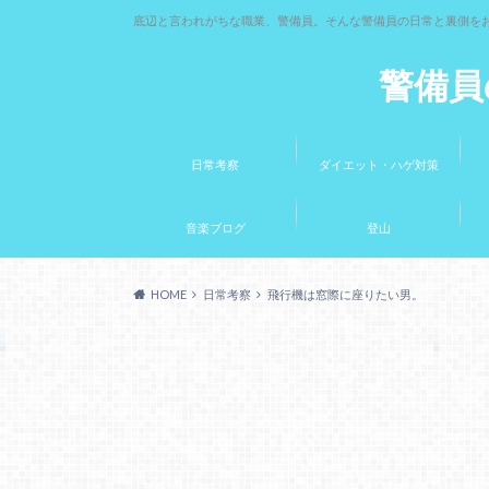
底辺と言われがちな職業、警備員。そんな警備員の日常と裏側を
警備員
日常考察
ダイエット・ハゲ対策
音楽ブログ
登山
HOME
日常考察
飛行機は窓際に座りたい男。