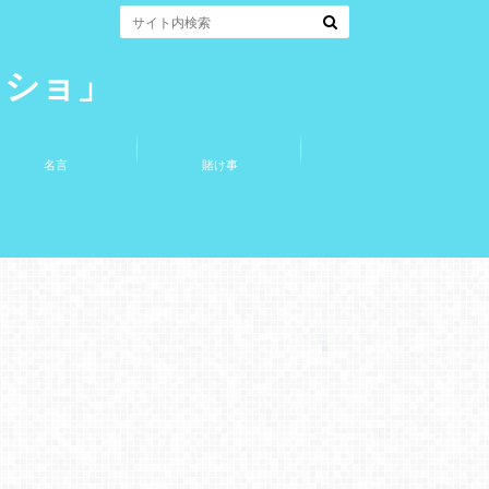
コショ」
名言
賭け事