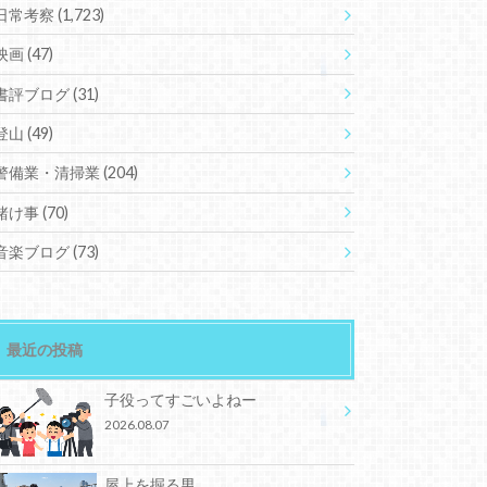
日常考察
(1,723)
映画
(47)
書評ブログ
(31)
登山
(49)
警備業・清掃業
(204)
賭け事
(70)
音楽ブログ
(73)
最近の投稿
子役ってすごいよねー
2026.08.07
屋上を掘る男。