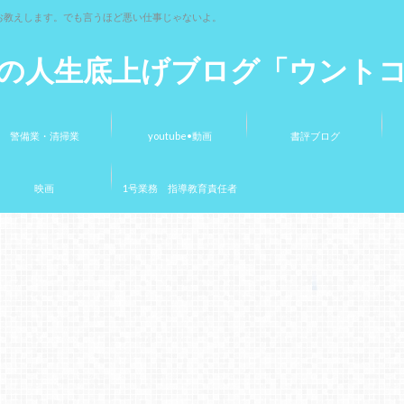
お教えします。でも言うほど悪い仕事じゃないよ。
の人生底上げブログ「ウント
警備業・清掃業
youtube•動画
書評ブログ
映画
1号業務 指導教育責任者