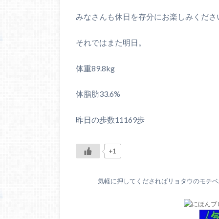
みなさんも休日を存分にお楽しみくださ
それではまた明日。
体重89.8kg
体脂肪33.6%
昨日の歩数11169歩
+1
気軽に押してくださればリョタウのモチベが