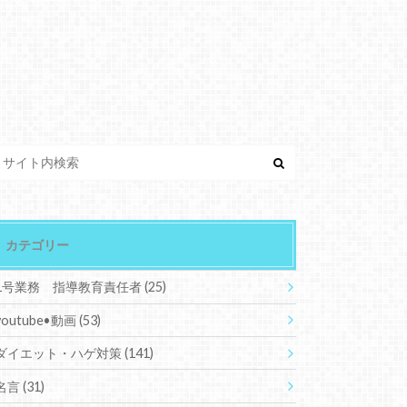
カテゴリー
1号業務 指導教育責任者
(25)
youtube•動画
(53)
ダイエット・ハゲ対策
(141)
名言
(31)