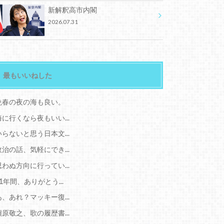
新解釈高市内閣
2026.07.31
最もいいねした
晩春の夜の海も良い。
海に行くなら夜もいい...
いらないと思う日本文...
政治の話、気軽にでき...
思わぬ方向に行ってい...
11年間、ありがとう...
あ、あれ？マッキー復...
槇原敬之、歌の履歴書...