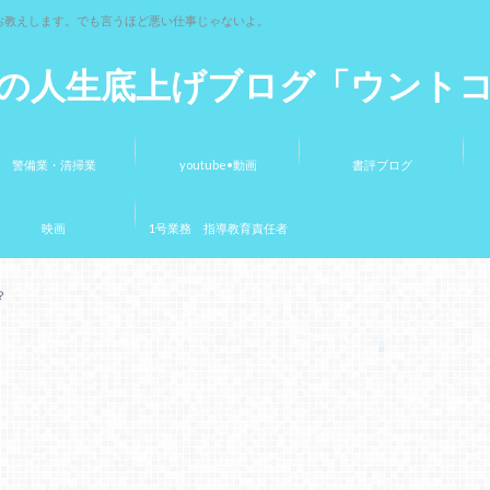
お教えします。でも言うほど悪い仕事じゃないよ。
の人生底上げブログ「ウント
警備業・清掃業
youtube•動画
書評ブログ
映画
1号業務 指導教育責任者
？