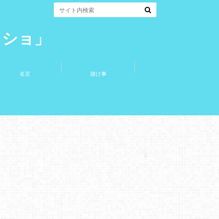
コショ」
名言
賭け事