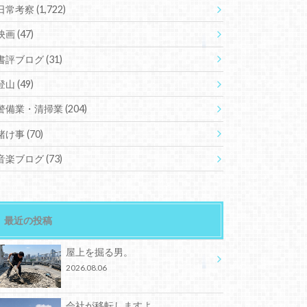
日常考察
(1,722)
映画
(47)
書評ブログ
(31)
登山
(49)
警備業・清掃業
(204)
賭け事
(70)
音楽ブログ
(73)
最近の投稿
屋上を掘る男。
2026.08.06
会社が移転しますよ。