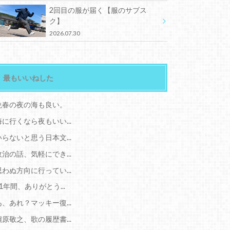
2回目の服が届く【服のサブス
ク】
2026.07.30
最もいいねした
晩春の夜の海も良い。
海に行くなら夜もいい...
いらないと思う日本文...
政治の話、気軽にでき...
思わぬ方向に行ってい...
11年間、ありがとう...
あ、あれ？マッキー復...
槇原敬之、歌の履歴書...