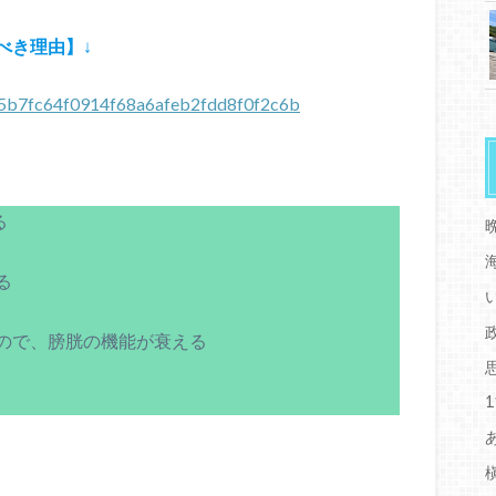
べき理由】
↓
d235b7fc64f0914f68a6afeb2fdd8f0f2c6b
る
る
ので、膀胱の機能が衰える