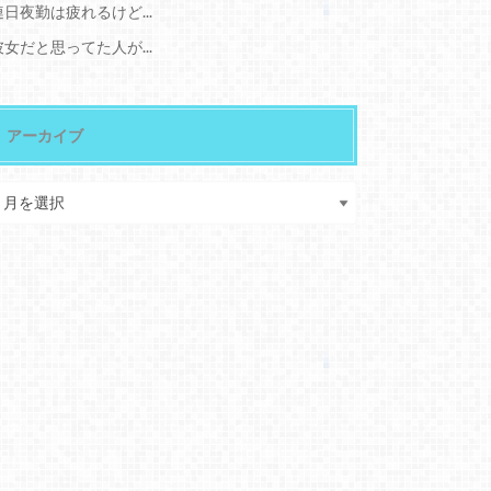
連日夜勤は疲れるけど...
彼女だと思ってた人が...
アーカイブ