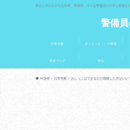
底辺と言われがちな職業、警備員。そんな警備員の日常と裏側を
警備員
日常考察
ダイエット・ハゲ対策
音楽ブログ
登山
HOME
日常考察
おしっこはできるだけ我慢した方がいい