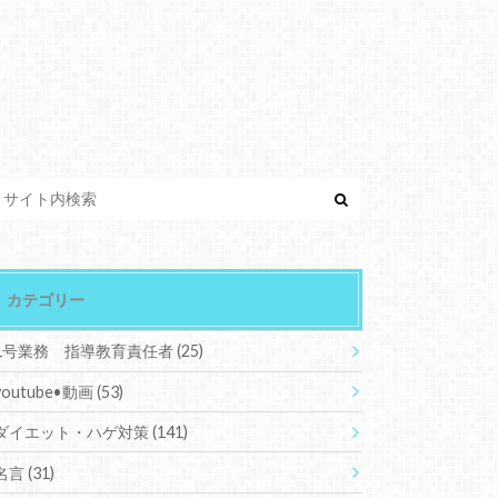
カテゴリー
1号業務 指導教育責任者
(25)
youtube•動画
(53)
ダイエット・ハゲ対策
(141)
名言
(31)