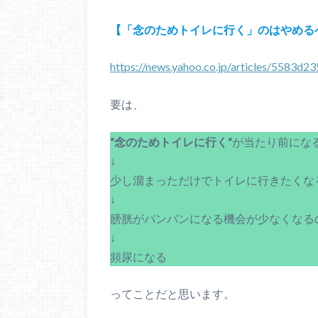
【「念のためトイレに行く」のはやめる
https://news.yahoo.co.jp/articles/5583
要は、
“念のためトイレに行く“
が当たり前にな
↓
少し溜まっただけでトイレに行きたくな
↓
膀胱がパンパンになる機会が少なくなる
↓
頻尿になる
ってことだと思います。