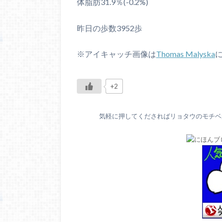
体脂肪31.9％(-0.2%)
昨日の歩数3952歩
※アイキャッチ画像は
Thomas Malyska
+2
気軽に押してくださればリョタウのモチベが