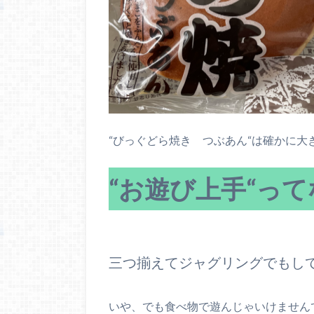
“びっぐどら焼き つぶあん“は確かに
“お遊び上手“っ
三つ揃えてジャグリングでもし
いや、でも食べ物で遊んじゃいけません