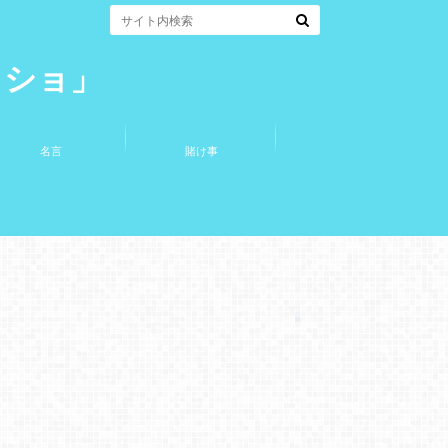
コショ」
名言
賭け事