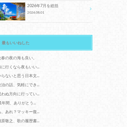
2026年7月を総括
2026.08.01
最もいいねした
晩春の夜の海も良い。
海に行くなら夜もいい...
いらないと思う日本文...
政治の話、気軽にでき...
思わぬ方向に行ってい...
11年間、ありがとう...
あ、あれ？マッキー復...
槇原敬之、歌の履歴書...