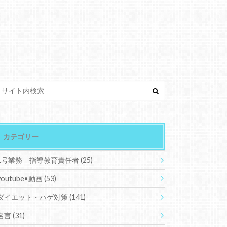
カテゴリー
1号業務 指導教育責任者
(25)
youtube•動画
(53)
ダイエット・ハゲ対策
(141)
名言
(31)