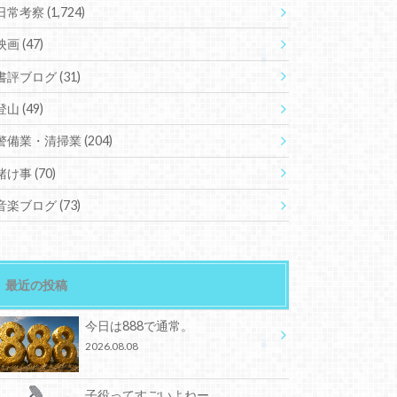
日常考察
(1,724)
映画
(47)
書評ブログ
(31)
登山
(49)
警備業・清掃業
(204)
賭け事
(70)
音楽ブログ
(73)
最近の投稿
今日は888で通常。
2026.08.08
子役ってすごいよねー