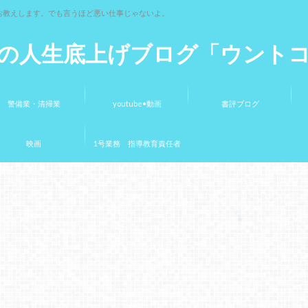
お教えします。でも言うほど悪い仕事じゃないよ。
の人生底上げブログ「ウント
警備業・清掃業
youtube•動画
書評ブログ
映画
1号業務 指導教育責任者