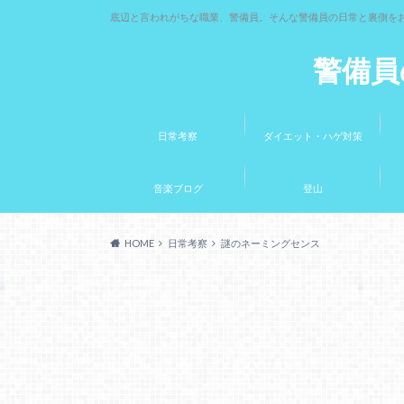
底辺と言われがちな職業、警備員。そんな警備員の日常と裏側を
警備員
日常考察
ダイエット・ハゲ対策
音楽ブログ
登山
HOME
日常考察
謎のネーミングセンス