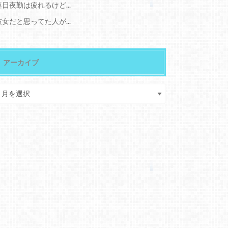
連日夜勤は疲れるけど...
彼女だと思ってた人が...
アーカイブ