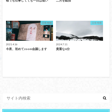
暇でも仕事してても一日は短い
二月を総括
日常考察
日常考察
2021.4.16
2024.7.11
今夜、初めてzoom会議します
貴重な6分