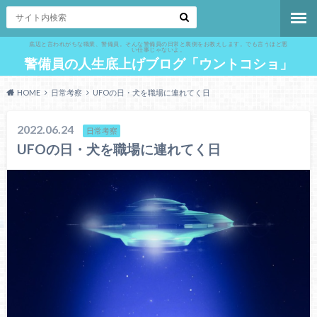
底辺と言われがちな職業、警備員。そんな警備員の日常と裏側をお教えします。でも言うほど悪
い仕事じゃないよ。
警備員の人生底上げブログ「ウントコショ」
HOME
日常考察
UFOの日・犬を職場に連れてく日
2022.06.24
日常考察
UFOの日・犬を職場に連れてく日