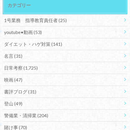
カテゴリー
1号業務 指導教育責任者
(25)
youtube•動画
(53)
ダイエット・ハゲ対策
(141)
名言
(31)
日常考察
(1,725)
映画
(47)
書評ブログ
(31)
登山
(49)
警備業・清掃業
(204)
賭け事
(70)