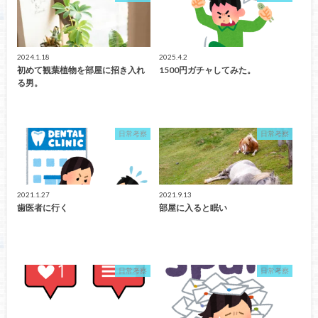
2024.1.18
2025.4.2
初めて観葉植物を部屋に招き入れ
1500円ガチャしてみた。
る男。
日常考察
日常考察
2021.1.27
2021.9.13
歯医者に行く
部屋に入ると眠い
日常考察
日常考察