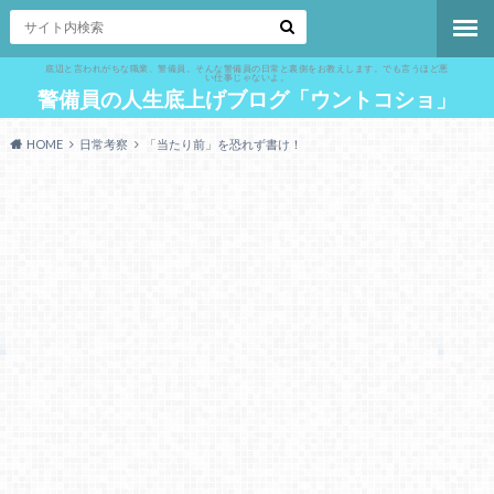
底辺と言われがちな職業、警備員。そんな警備員の日常と裏側をお教えします。でも言うほど悪
い仕事じゃないよ。
警備員の人生底上げブログ「ウントコショ」
HOME
日常考察
「当たり前」を恐れず書け！