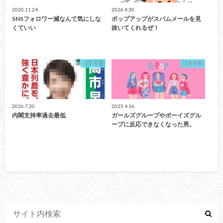
2020.11.24
2026.4.30
SNSフォロワー減なんて気にしな
ポップアップがスパムメールを見
くていい
抜いてくれるぜ！
日常考察
日常考察
2026.7.20
2025.4.16
内閣支持率過去最低
ガールズグループやボーイズグル
ープに反応できなくなった男。