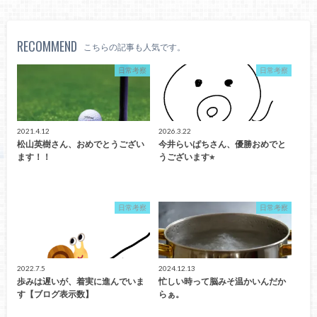
RECOMMEND
こちらの記事も人気です。
日常考察
日常考察
2021.4.12
2026.3.22
松山英樹さん、おめでとうござい
今井らいぱちさん、優勝おめでと
ます！！
うございます⭐︎
日常考察
日常考察
2022.7.5
2024.12.13
歩みは遅いが、着実に進んでいま
忙しい時って脳みそ温かいんだか
す【ブログ表示数】
らぁ。