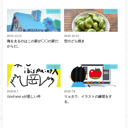
日常考察
日常考察
2025.11.21
2020.10.23
俺を太るのはこの家が〇〇の家だ
空のどら焼き
からだ。
日常考察
日常考察
2020.8.7
2020.7.8
i bisPaint xが楽しい件
リョタウ、イラストの練習をす
る。