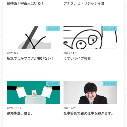
超持論！宇宙人はいる！
アナタ、ヒトリジャナイヨ
日常考察
日常考察
2023.8.9
2022.11.5
新規でしかブログが書けない！
うすいライブ報告
日常考察
日常考察
2022.10.17
2025.4.20
県知事選、迫る。
仕事辞めて親の仕事を継ぎます。