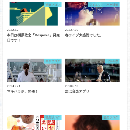
音楽ブログ
ダイエット・ハゲ対策
2022.3.2
2023.4.30
本日は槇原敬之「Bespoke」発売
春ライブ大盛況でした。
日です！
音楽ブログ
日常考察
2024.7.21
2020.8.10
マキハラボ、開催！
次は音楽アプリ
音楽ブログ
音楽ブログ