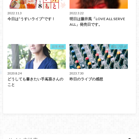
2022.11.3
2022.3.22
今日は“うすいライブ“です！
明日は藤井風「LOVE ALL SERVE
ALL」発売日です。
日常考察
音楽ブログ
2020.8.24
2023.7.30
どうしても書きたい手嶌葵さんの
昨日のライブの感想
こと