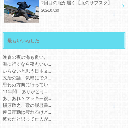
2回目の服が届く【服のサブスク】
2026.07.30
最もいいねした
晩春の夜の海も良い。
海に行くなら夜もいい...
いらないと思う日本文...
政治の話、気軽にでき...
思わぬ方向に行ってい...
11年間、ありがとう...
あ、あれ？マッキー復...
槇原敬之、歌の履歴書...
連日夜勤は疲れるけど...
彼女だと思ってた人が...