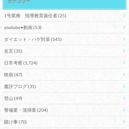
カテゴリー
1号業務 指導教育責任者
(25)
youtube•動画
(53)
ダイエット・ハゲ対策
(141)
名言
(31)
日常考察
(1,724)
映画
(47)
書評ブログ
(31)
登山
(49)
警備業・清掃業
(204)
賭け事
(70)