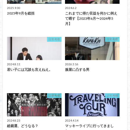
2025.9.30
2024.6.2
2025年9月を総括
これまでに得た収益を何かに例え
て晒す【2023年6月〜2024年5
月】
日常考察
日常考察
2024.8.11
2026.3.16
若い子には冗談も言えねえ。
服屋に凸する男
日常考察
日常考察
2024.8.23
2024.4.14
総裁選、どうなる？
マッキーライブに行ってきまし