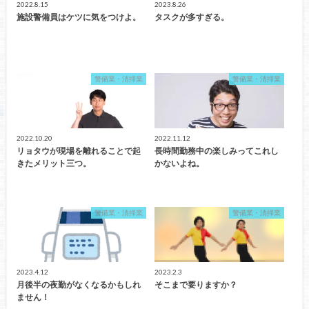
2022.8.15
2023.8.26
施設警備員はケツに気をつけよ。
タスクが多すぎる。
警備業・清掃業
警備業・清掃業
2022.10.20
2022.11.12
リョタウが現場を離れることで起
長時間勤務中の楽しみってこれし
きたメリット三つ。
かないよね。
警備業・清掃業
警備業・清掃業
2023.4.12
2023.2.3
月後半の夜勤がなくなるかもしれ
そこまで要りますか？
ません！