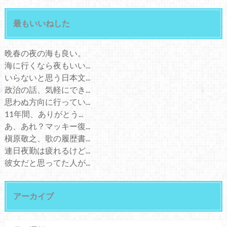
最もいいねした
晩春の夜の海も良い。
海に行くなら夜もいい...
いらないと思う日本文...
政治の話、気軽にでき...
思わぬ方向に行ってい...
11年間、ありがとう...
あ、あれ？マッキー復...
槇原敬之、歌の履歴書...
連日夜勤は疲れるけど...
彼女だと思ってた人が...
アーカイブ