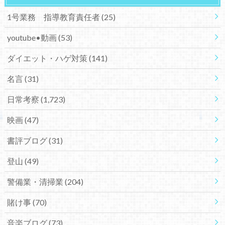
1号業務 指導教育責任者
(25)
youtube•動画
(53)
ダイエット・ハゲ対策
(141)
名言
(31)
日常考察
(1,723)
映画
(47)
書評ブログ
(31)
登山
(49)
警備業・清掃業
(204)
賭け事
(70)
音楽ブログ
(73)