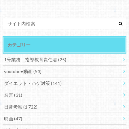
カテゴリー
1号業務 指導教育責任者
(25)
youtube•動画
(53)
ダイエット・ハゲ対策
(141)
名言
(31)
日常考察
(1,722)
映画
(47)