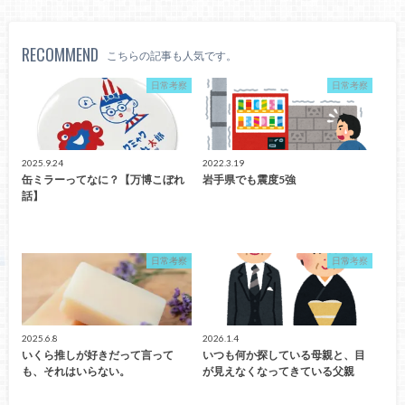
RECOMMEND
こちらの記事も人気です。
日常考察
日常考察
2025.9.24
2022.3.19
缶ミラーってなに？【万博こぼれ
岩手県でも震度5強
話】
日常考察
日常考察
2025.6.8
2026.1.4
いくら推しが好きだって言って
いつも何か探している母親と、目
も、それはいらない。
が見えなくなってきている父親