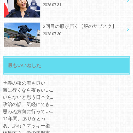
2026.07.31
2回目の服が届く【服のサブスク】
2026.07.30
最もいいねした
晩春の夜の海も良い。
海に行くなら夜もいい...
いらないと思う日本文...
政治の話、気軽にでき...
思わぬ方向に行ってい...
11年間、ありがとう...
あ、あれ？マッキー復...
槇原敬之、歌の履歴書...