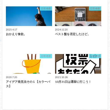
日常考察
日常考察
2025.4.17
2024.12.20
おかえり食欲。
ベスト盤を否定したけど。
日常考察
日常考察
2020.7.20
2021.10.28
アイデア発見法その１【カラーバ
10月31日は選挙に行こう！
ス】