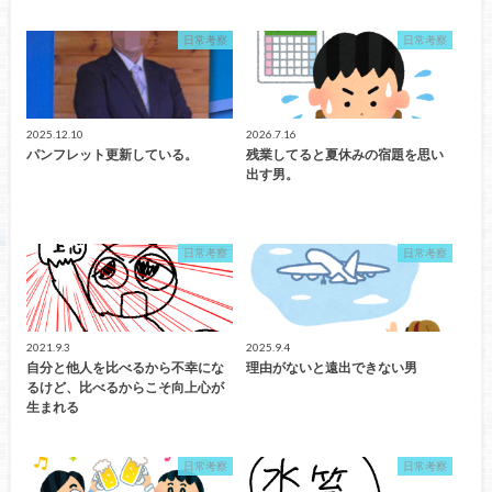
日常考察
日常考察
2025.12.10
2026.7.16
パンフレット更新している。
残業してると夏休みの宿題を思い
出す男。
日常考察
日常考察
2021.9.3
2025.9.4
自分と他人を比べるから不幸にな
理由がないと遠出できない男
るけど、比べるからこそ向上心が
生まれる
日常考察
日常考察