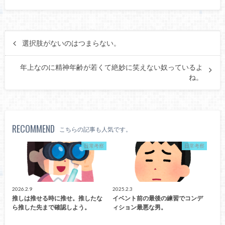
選択肢がないのはつまらない。
年上なのに精神年齢が若くて絶妙に笑えない奴っているよ
ね。
RECOMMEND
こちらの記事も人気です。
日常考察
日常考察
2026.2.9
2025.2.3
推しは推せる時に推せ。推したな
イベント前の最後の練習でコンデ
ら推した先まで確認しよう。
ィション最悪な男。