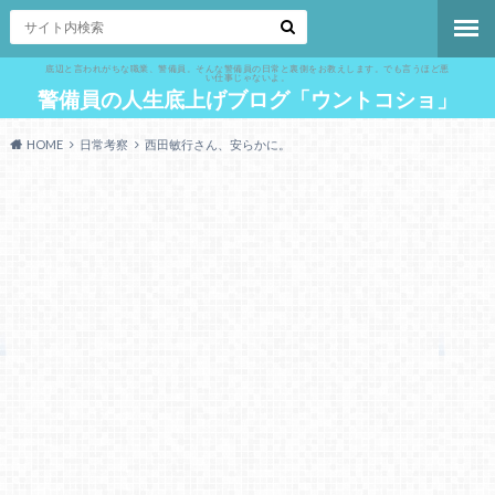
底辺と言われがちな職業、警備員。そんな警備員の日常と裏側をお教えします。でも言うほど悪
い仕事じゃないよ。
警備員の人生底上げブログ「ウントコショ」
HOME
日常考察
西田敏行さん、安らかに。