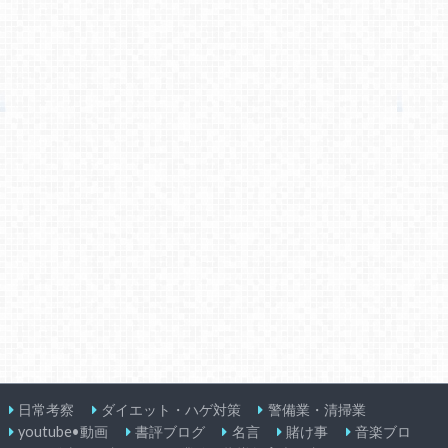
日常考察
ダイエット・ハゲ対策
警備業・清掃業
youtube•動画
書評ブログ
名言
賭け事
音楽ブロ