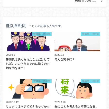
初積雪の夜に。
RECOMMEND
こちらの記事も人気です。
警備業・清掃業
警備業・清掃業
2020.6.3
2023.7.5
警備員は決められたことだけして
そんな簡単に？
ればいいの？きまぐれに動くのも
効果的な理由！
警備業・清掃業
警備業・清掃業
2023.12.19
2024.1.20
リョタウはマジでできるヤツかも
先のことを考えると不安になる。