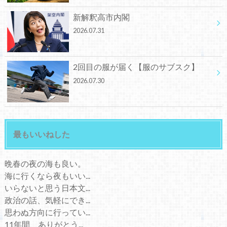
新解釈高市内閣
2026.07.31
2回目の服が届く【服のサブスク】
2026.07.30
最もいいねした
晩春の夜の海も良い。
海に行くなら夜もいい...
いらないと思う日本文...
政治の話、気軽にでき...
思わぬ方向に行ってい...
11年間、ありがとう...