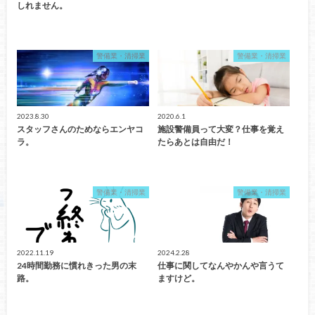
しれません。
警備業・清掃業
警備業・清掃業
2023.8.30
2020.6.1
スタッフさんのためならエンヤコ
施設警備員って大変？仕事を覚え
ラ。
たらあとは自由だ！
警備業・清掃業
警備業・清掃業
2022.11.19
2024.2.28
24時間勤務に慣れきった男の末
仕事に関してなんやかんや言うて
路。
ますけど。