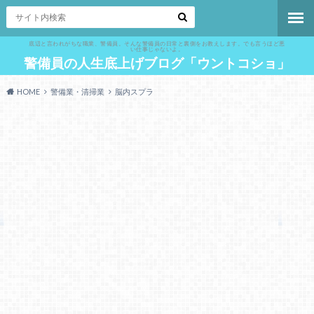
底辺と言われがちな職業、警備員。そんな警備員の日常と裏側をお教えします。でも言うほど悪
い仕事じゃないよ。
警備員の人生底上げブログ「ウントコショ」
HOME
警備業・清掃業
脳内スプラ