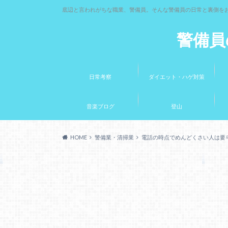
底辺と言われがちな職業、警備員。そんな警備員の日常と裏側を
警備員
日常考察
ダイエット・ハゲ対策
音楽ブログ
登山
HOME
警備業・清掃業
電話の時点でめんどくさい人は要