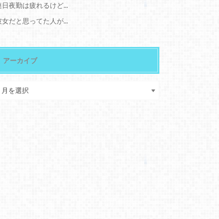
連日夜勤は疲れるけど...
彼女だと思ってた人が...
アーカイブ