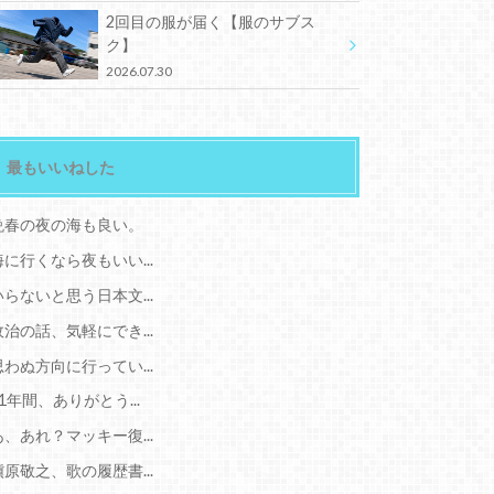
2回目の服が届く【服のサブス
ク】
2026.07.30
最もいいねした
晩春の夜の海も良い。
海に行くなら夜もいい...
いらないと思う日本文...
政治の話、気軽にでき...
思わぬ方向に行ってい...
11年間、ありがとう...
あ、あれ？マッキー復...
槇原敬之、歌の履歴書...