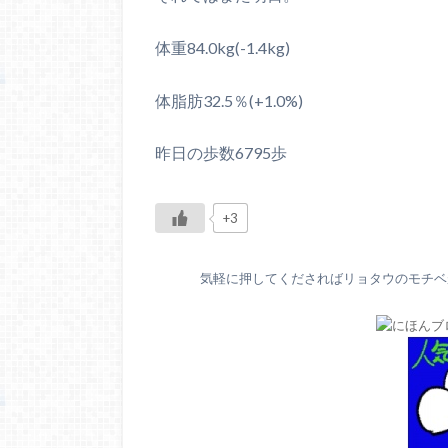
体重84.0kg(-1.4kg)
体脂肪32.5％(+1.0%)
昨日の歩数6795歩
+3
気軽に押してくださればリョタウのモチベが