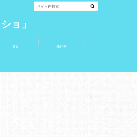
コショ」
名言
賭け事