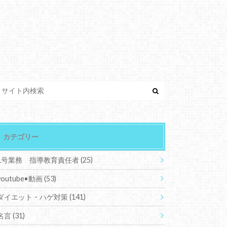
カテゴリー
1号業務 指導教育責任者
(25)
youtube•動画
(53)
ダイエット・ハゲ対策
(141)
名言
(31)