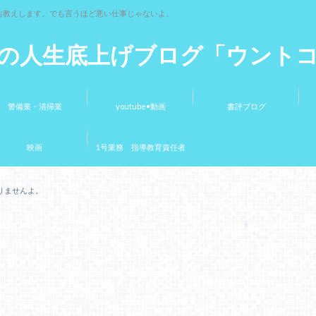
お教えします。でも言うほど悪い仕事じゃないよ。
の人生底上げブログ「ウント
警備業・清掃業
youtube•動画
書評ブログ
映画
1号業務 指導教育責任者
りませんよ。