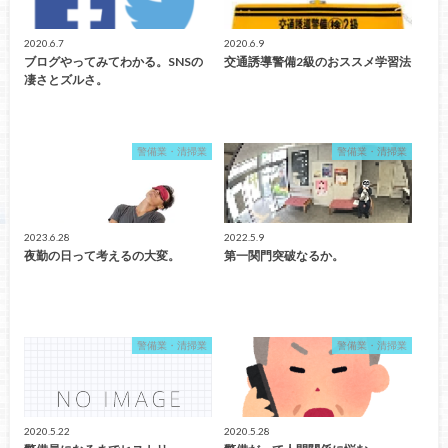
2020.6.7
2020.6.9
ブログやってみてわかる。SNSの
交通誘導警備2級のおススメ学習法
凄さとズルさ。
警備業・清掃業
警備業・清掃業
2023.6.28
2022.5.9
夜勤の日って考えるの大変。
第一関門突破なるか。
警備業・清掃業
警備業・清掃業
2020.5.22
2020.5.28