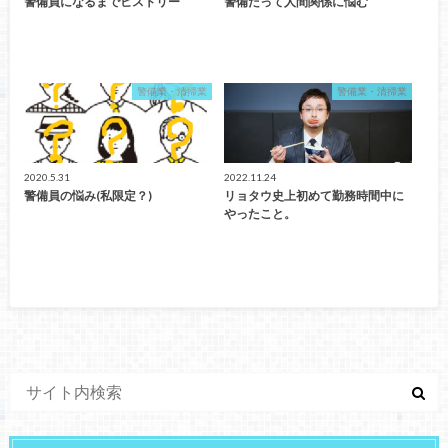
警備員になるまでヒストリー
警備だって人間関係に悩む
警備業・清掃業
警備業・清掃業
2020.5.31
2022.11.24
警備員の悩み(私限定？)
リョタウ史上初めて勤務時間中に
やったこと。