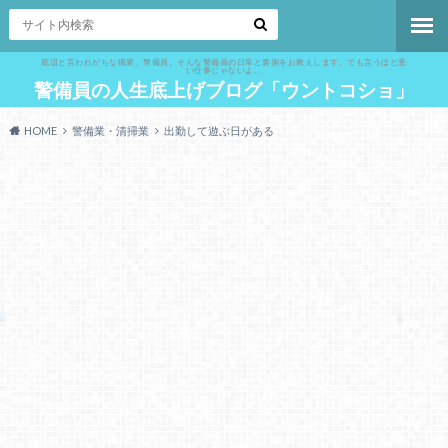
底辺と言われがちな職業、警備員。そんな警備員の日常と裏側をお教えします。でも言うほど悪
い仕事じゃないよ。
警備員の人生底上げブログ「ウントコショ」
HOME
警備業・清掃業
出勤して遊ぶ日がある