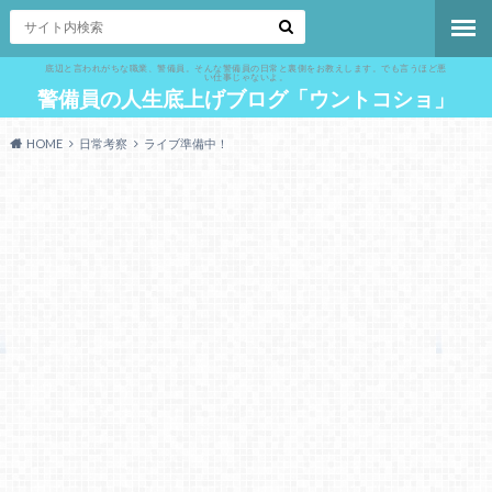
底辺と言われがちな職業、警備員。そんな警備員の日常と裏側をお教えします。でも言うほど悪
い仕事じゃないよ。
警備員の人生底上げブログ「ウントコショ」
HOME
日常考察
ライブ準備中！