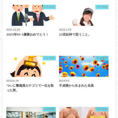
日常考察
日常考察
2021.12.20
2022.1.29
2021年M–1優勝おめでとう！
21世紀枠で思うこと。
日常考察
日常考察
2023.6.14
2024.9.2
ついに警備員カテゴリで一位を取
不貞寝から生まれた名曲
った男。
日常考察
日常考察