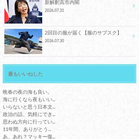
新解釈高市内閣
2026.07.31
2回目の服が届く【服のサブスク】
2026.07.30
最もいいねした
晩春の夜の海も良い。
海に行くなら夜もいい...
いらないと思う日本文...
政治の話、気軽にでき...
思わぬ方向に行ってい...
11年間、ありがとう...
あ、あれ？マッキー復...