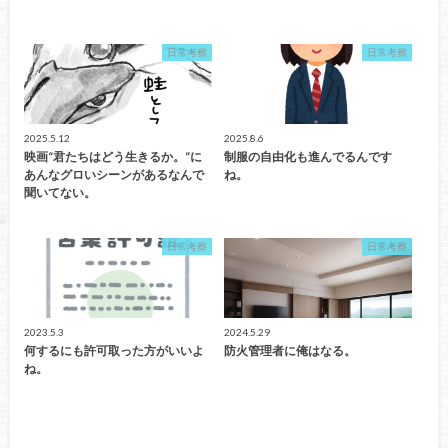
日常考察
日常考察
2025.5.12
2025.8.6
映画“君たちはどう生きるか。“に
制服の自由化も進んでるんです
あんなグロいシーンがあるなんで
ね。
聞いてない。
日常考察
日常考察
2023.5.3
2024.5.29
何するにも許可取った方がいいよ
防火管理者に俺はなる。
ね。