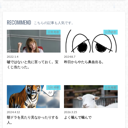
RECOMMEND
こちらの記事も人気です。
日常考察
日常考察
2022.1.4
2024.8.7
嘘ではないと先に言っておく。宝
昨日からやたら鼻血出る。
くじ当たった。
日常考察
日常考察
2024.4.12
2026.3.25
朝ドラを見たり見なかったりする
よく噛んで噛んで
人。