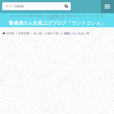
底辺と言われがちな職業、警備員。そんな警備員の日常と裏側をお教えします。でも言うほど悪
い仕事じゃないよ。
警備員の人生底上げブログ「ウントコショ」
HOME
日常考察
巡り巡って初めて使った機械にまた出会う男。