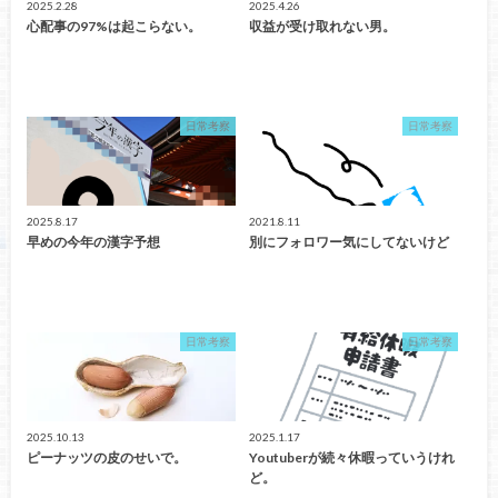
2025.2.28
2025.4.26
心配事の97%は起こらない。
収益が受け取れない男。
日常考察
日常考察
2025.8.17
2021.8.11
早めの今年の漢字予想
別にフォロワー気にしてないけど
日常考察
日常考察
2025.10.13
2025.1.17
ピーナッツの皮のせいで。
Youtuberが続々休暇っていうけれ
ど。