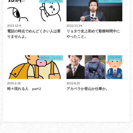
2023.12.9
2022.11.24
電話の時点でめんどくさい人は要
リョタウ史上初めて勤務時間中に
りませんよ。
やったこと。
警備業・清掃業
日常考察
2020.6.18
2022.8.20
時々現れる人 part2
アカペラか登山か仕事か。