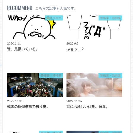
RECOMMEND
こちらの記事も人気です。
書評ブログ
警備業・清掃業
2020.6.11
2020.6.5
皆、足掻いている。
ふぁっ！？
警備業・清掃業
警備業・清掃業
2022.10.30
2022.11.26
韓国の転倒事故で思う事。
世にも珍しい仕事。宿直。
警備業・清掃業
警備業・清掃業