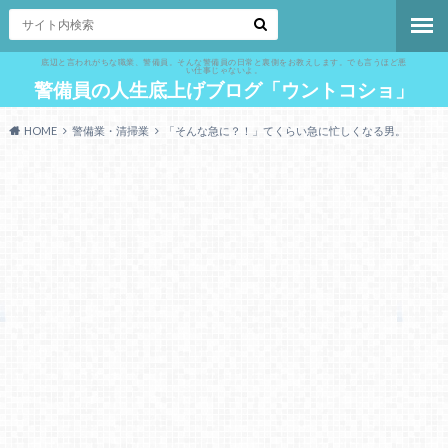
底辺と言われがちな職業、警備員。そんな警備員の日常と裏側をお教えします。でも言うほど悪
い仕事じゃないよ。
警備員の人生底上げブログ「ウントコショ」
HOME
警備業・清掃業
「そんな急に？！」てくらい急に忙しくなる男。