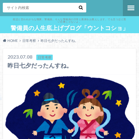
底辺と言われがちな職業、警備員。そんな警備員の日常と裏側をお教えします。でも言うほど悪
い仕事じゃないよ。
警備員の人生底上げブログ「ウントコショ」
HOME
日常考察
昨日七夕だったんすね。
2023.07.08
日常考察
昨日七夕だったんすね。