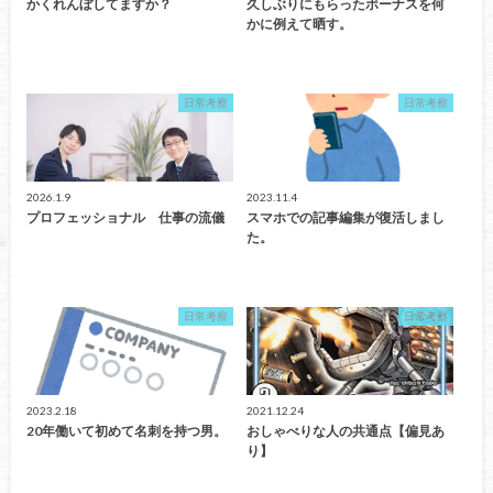
かくれんぼしてますか？
久しぶりにもらったボーナスを何
かに例えて晒す。
日常考察
日常考察
2026.1.9
2023.11.4
プロフェッショナル 仕事の流儀
スマホでの記事編集が復活しまし
た。
日常考察
日常考察
2023.2.18
2021.12.24
20年働いて初めて名刺を持つ男。
おしゃべりな人の共通点【偏見あ
り】