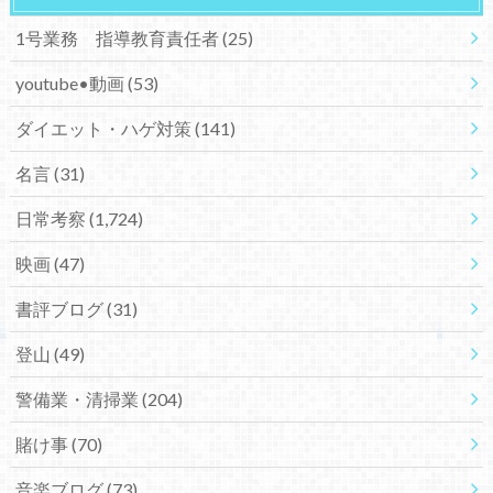
1号業務 指導教育責任者
(25)
youtube•動画
(53)
ダイエット・ハゲ対策
(141)
名言
(31)
日常考察
(1,724)
映画
(47)
書評ブログ
(31)
登山
(49)
警備業・清掃業
(204)
賭け事
(70)
音楽ブログ
(73)