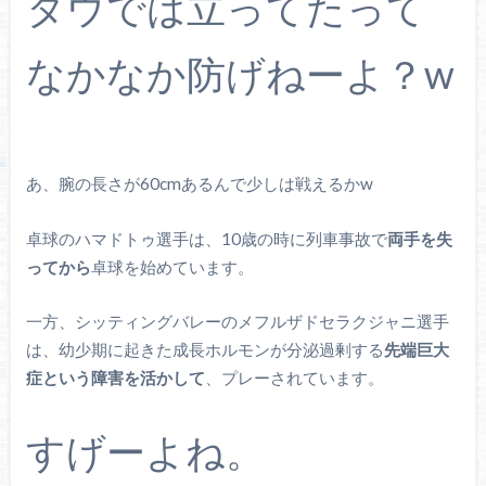
タウでは立ってたって
なかなか防げねーよ？w
あ、腕の長さが60cmあるんで少しは戦えるかw
卓球のハマドトゥ選手は、10歳の時に列車事故で
両手を失
ってから
卓球を始めています。
一方、シッティングバレーのメフルザドセラクジャニ選手
は、幼少期に起きた成長ホルモンが分泌過剰する
先端巨大
症という障害を活かして
、プレーされています。
すげーよね。