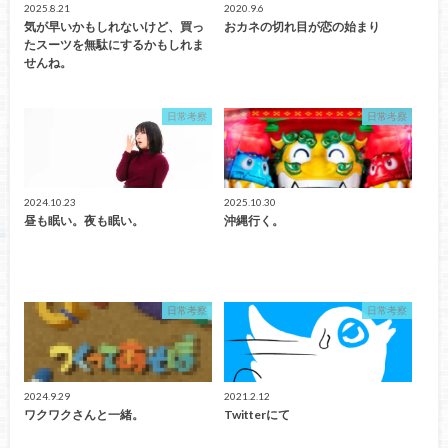
2025.8.21
2020.9.6
気が早いかもしれないけど、買っ
おカネの切れ目が恋の始まり
たスーツを無駄にするかもしれま
せんね。
日常考察
日常考察
2024.10.23
2025.10.30
昼も眠い。夜も眠い。
沖縄行く。
日常考察
日常考察
2024.9.29
2021.2.12
ワクワクさんと一緒。
Twitterにて