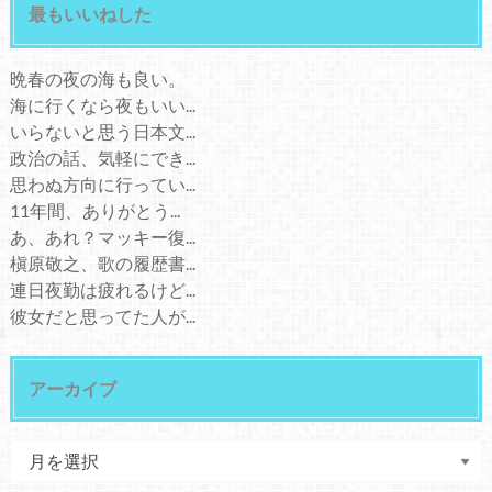
最もいいねした
晩春の夜の海も良い。
海に行くなら夜もいい...
いらないと思う日本文...
政治の話、気軽にでき...
思わぬ方向に行ってい...
11年間、ありがとう...
あ、あれ？マッキー復...
槇原敬之、歌の履歴書...
連日夜勤は疲れるけど...
彼女だと思ってた人が...
アーカイブ