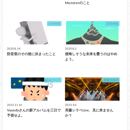
Monsterのこと
日常考察
日常考察
2020.8.14
2020.8.2
防音室のその後に決まったこと
後悔しそうな未来を憂うのはやめ
よう。
音楽ブログ
音楽ブログ
2023.11.16
2023.4.6
Vaundyさんの新アルバムを三日で
斉藤シラベLive、見に来ません
予習せよ。
か？