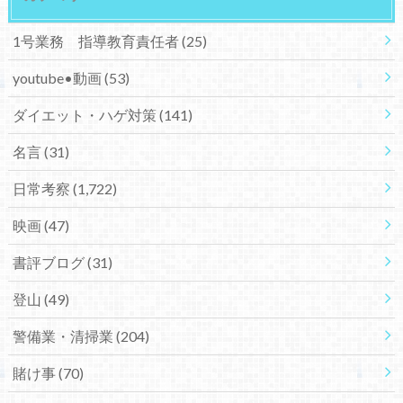
1号業務 指導教育責任者
(25)
youtube•動画
(53)
ダイエット・ハゲ対策
(141)
名言
(31)
日常考察
(1,722)
映画
(47)
書評ブログ
(31)
登山
(49)
警備業・清掃業
(204)
賭け事
(70)