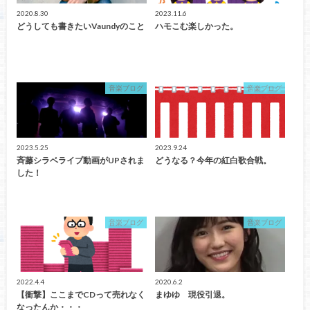
2020.8.30
2023.11.6
どうしても書きたいVaundyのこと
ハモこむ楽しかった。
音楽ブログ
音楽ブログ
2023.5.25
2023.9.24
斉藤シラベライブ動画がUPされま
どうなる？今年の紅白歌合戦。
した！
音楽ブログ
音楽ブログ
2022.4.4
2020.6.2
【衝撃】ここまでCDって売れなく
まゆゆ 現役引退。
なったんか・・・