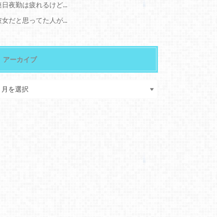
連日夜勤は疲れるけど...
彼女だと思ってた人が...
アーカイブ