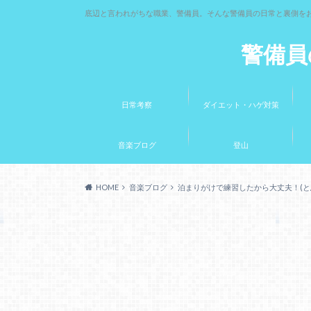
底辺と言われがちな職業、警備員。そんな警備員の日常と裏側を
警備員
日常考察
ダイエット・ハゲ対策
音楽ブログ
登山
HOME
音楽ブログ
泊まりがけで練習したから大丈夫！(と