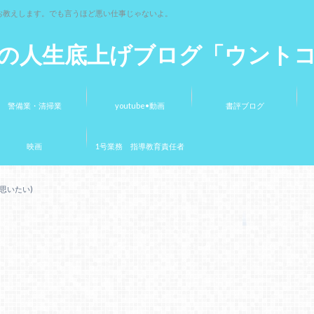
お教えします。でも言うほど悪い仕事じゃないよ。
の人生底上げブログ「ウント
警備業・清掃業
youtube•動画
書評ブログ
映画
1号業務 指導教育責任者
思いたい)