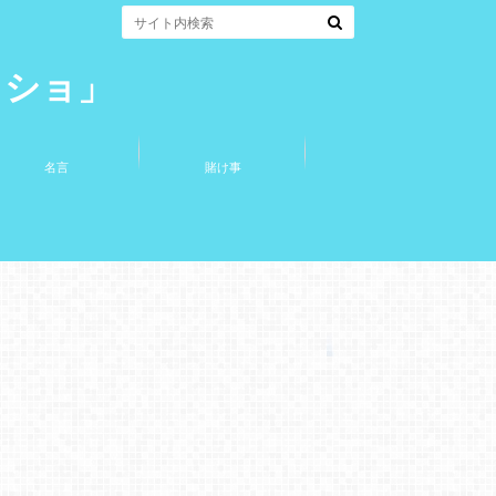
コショ」
名言
賭け事