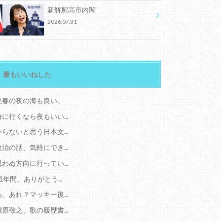
新解釈高市内閣
2026.07.31
最もいいねした
晩春の夜の海も良い。
海に行くなら夜もいい...
いらないと思う日本文...
政治の話、気軽にでき...
思わぬ方向に行ってい...
11年間、ありがとう...
あ、あれ？マッキー復...
槇原敬之、歌の履歴書...