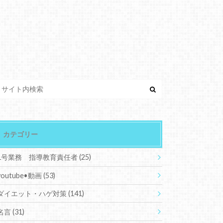
カテゴリー
1号業務 指導教育責任者
(25)
youtube•動画
(53)
ダイエット・ハゲ対策
(141)
名言
(31)