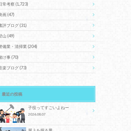
日常考察
(1,723)
映画
(47)
書評ブログ
(31)
登山
(49)
警備業・清掃業
(204)
賭け事
(70)
音楽ブログ
(73)
最近の投稿
子役ってすごいよねー
2026.08.07
屋上を掘る男。