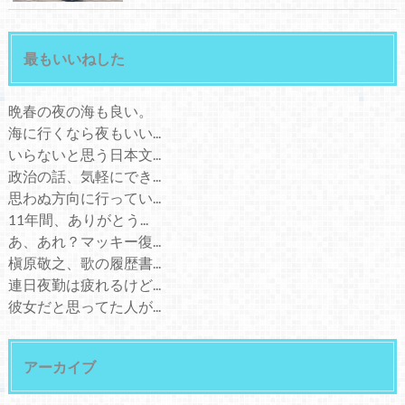
最もいいねした
晩春の夜の海も良い。
海に行くなら夜もいい...
いらないと思う日本文...
政治の話、気軽にでき...
思わぬ方向に行ってい...
11年間、ありがとう...
あ、あれ？マッキー復...
槇原敬之、歌の履歴書...
連日夜勤は疲れるけど...
彼女だと思ってた人が...
アーカイブ