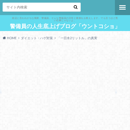
底辺と言われがちな職業、警備員。そんな警備員の日常と裏側をお教えします。でも言うほど悪
い仕事じゃないよ。
警備員の人生底上げブログ「ウントコショ」
HOME
ダイエット・ハゲ対策
「一日水2リットル」の真実