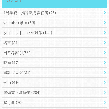
カテゴリー
1号業務 指導教育責任者
(25)
youtube•動画
(53)
ダイエット・ハゲ対策
(141)
名言
(31)
日常考察
(1,722)
映画
(47)
書評ブログ
(31)
登山
(49)
警備業・清掃業
(204)
賭け事
(70)