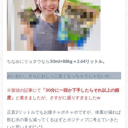
ちなみにリョタウなら
30ml×88kg＝2.64リットル。
おいおい、さらにおしっこ近くなっちゃうじゃないか。
※冒頭の記事にて
「30分に一回か下手したらそれ以上の頻
度」
と書きましたが、さすがに盛りすぎましたw
正直2リットルでもお腹チャポチャポですが、体重が減れば
飲む水の量も減ってくるはずとポジティブに考えていきた
いと思います(^-^)