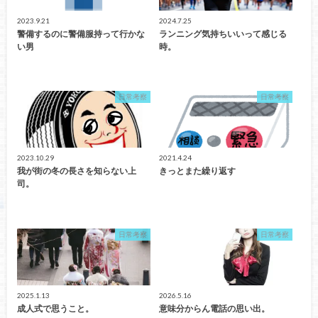
2023.9.21
2024.7.25
警備するのに警備服持って行かな
ランニング気持ちいいって感じる
い男
時。
日常考察
日常考察
2023.10.29
2021.4.24
我が街の冬の長さを知らない上
きっとまた繰り返す
司。
日常考察
日常考察
2025.1.13
2026.5.16
成人式で思うこと。
意味分からん電話の思い出。