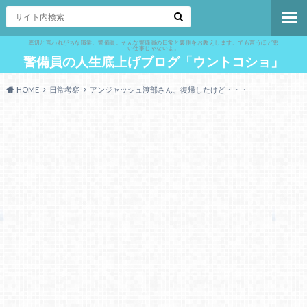
底辺と言われがちな職業、警備員。そんな警備員の日常と裏側をお教えします。でも言うほど悪
い仕事じゃないよ。
警備員の人生底上げブログ「ウントコショ」
HOME
日常考察
アンジャッシュ渡部さん、復帰したけど・・・