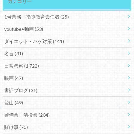
カテゴリー
1号業務 指導教育責任者
(25)
youtube•動画
(53)
ダイエット・ハゲ対策
(141)
名言
(31)
日常考察
(1,722)
映画
(47)
書評ブログ
(31)
登山
(49)
警備業・清掃業
(204)
賭け事
(70)