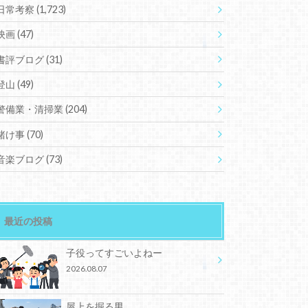
日常考察
(1,723)
映画
(47)
書評ブログ
(31)
登山
(49)
警備業・清掃業
(204)
賭け事
(70)
音楽ブログ
(73)
最近の投稿
子役ってすごいよねー
2026.08.07
屋上を掘る男。