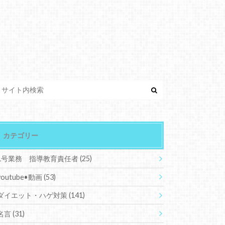
カテゴリー
1号業務 指導教育責任者
(25)
youtube•動画
(53)
ダイエット・ハゲ対策
(141)
名言
(31)