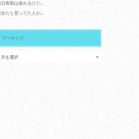
連日夜勤は疲れるけど...
彼女だと思ってた人が...
アーカイブ