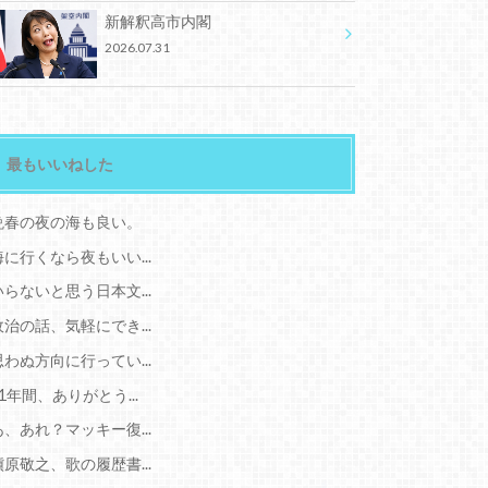
新解釈高市内閣
2026.07.31
最もいいねした
晩春の夜の海も良い。
海に行くなら夜もいい...
いらないと思う日本文...
政治の話、気軽にでき...
思わぬ方向に行ってい...
11年間、ありがとう...
あ、あれ？マッキー復...
槇原敬之、歌の履歴書...