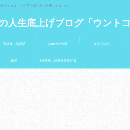
お教えします。でも言うほど悪い仕事じゃないよ。
の人生底上げブログ「ウント
警備業・清掃業
youtube•動画
書評ブログ
映画
1号業務 指導教育責任者