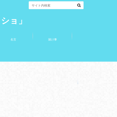
コショ」
名言
賭け事