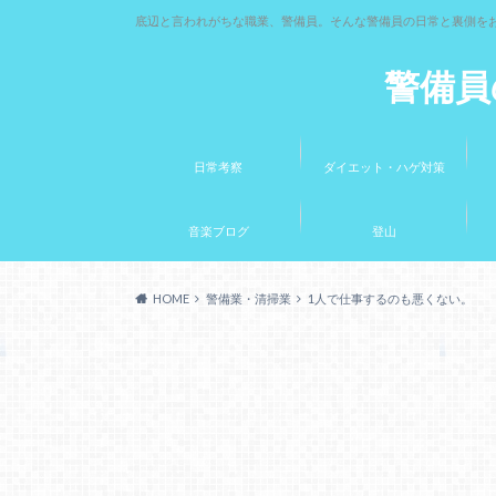
底辺と言われがちな職業、警備員。そんな警備員の日常と裏側を
警備員
日常考察
ダイエット・ハゲ対策
音楽ブログ
登山
HOME
警備業・清掃業
1人で仕事するのも悪くない。