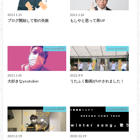
2021.1.15
2021.1.26
ブログ開始して初の失敗
もしやと思って再UP
youtube•動画
youtube•動画
2021.1.30
2022.9.9
大好きなyoutuber
うたふく動画がUPされました！
youtube•動画
youtube•動画
2021.2.19
2020.12.29