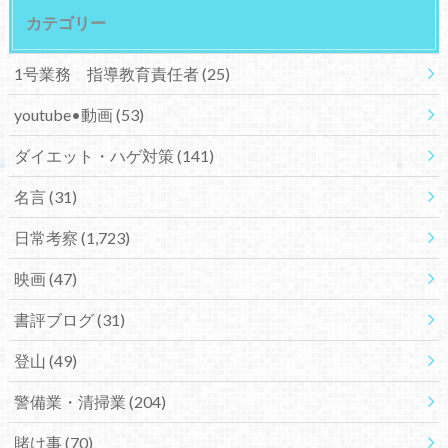
カテゴリー
1号業務 指導教育責任者
(25)
youtube•動画
(53)
ダイエット・ハゲ対策
(141)
名言
(31)
日常考察
(1,723)
映画
(47)
書評ブログ
(31)
登山
(49)
警備業・清掃業
(204)
賭け事
(70)