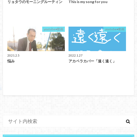
リョタウのモーニングルーティン
This is my song for you
youtube•動画
youtube•動画
2021.2.5
2022.1.27
悩み
アカペラカバー「遠く遠く」