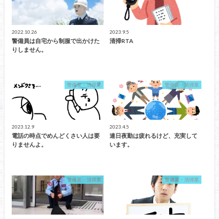
2022.10.26
2023.9.5
警備員は自宅から制服で出かけた
清掃RTA
りしません。
警備業・清掃業
警備業・清掃業
2023.12.9
2023.4.5
電話の時点でめんどくさい人は要
連日夜勤は疲れるけど、充実して
りませんよ。
います。
警備業・清掃業
警備業・清掃業