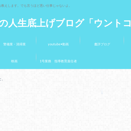
お教えします。でも言うほど悪い仕事じゃないよ。
の人生底上げブログ「ウント
警備業・清掃業
youtube•動画
書評ブログ
映画
1号業務 指導教育責任者
と。