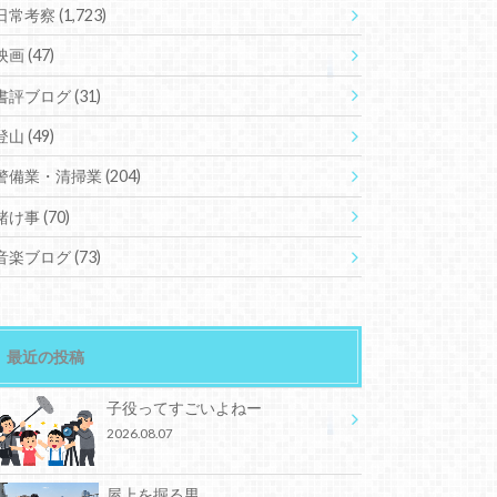
日常考察
(1,723)
映画
(47)
書評ブログ
(31)
登山
(49)
警備業・清掃業
(204)
賭け事
(70)
音楽ブログ
(73)
最近の投稿
子役ってすごいよねー
2026.08.07
屋上を掘る男。