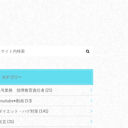
カテゴリー
1号業務 指導教育責任者
(25)
youtube•動画
(53)
ダイエット・ハゲ対策
(141)
名言
(31)