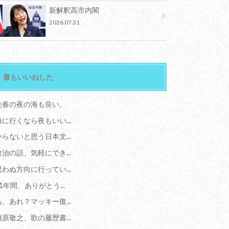
新解釈高市内閣
2026.07.31
最もいいねした
晩春の夜の海も良い。
海に行くなら夜もいい...
いらないと思う日本文...
政治の話、気軽にでき...
思わぬ方向に行ってい...
11年間、ありがとう...
あ、あれ？マッキー復...
槇原敬之、歌の履歴書...