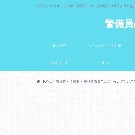
底辺と言われがちな職業、警備員。そんな警備員の日常と裏側を
警備員
日常考察
ダイエット・ハゲ対策
音楽ブログ
登山
HOME
警備業・清掃業
施設警備員ではなかなか難しいこ