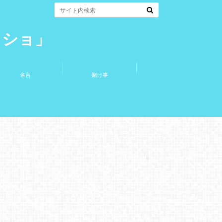
コショ」
名言
賭け事