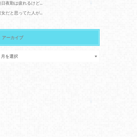
連日夜勤は疲れるけど...
彼女だと思ってた人が...
アーカイブ