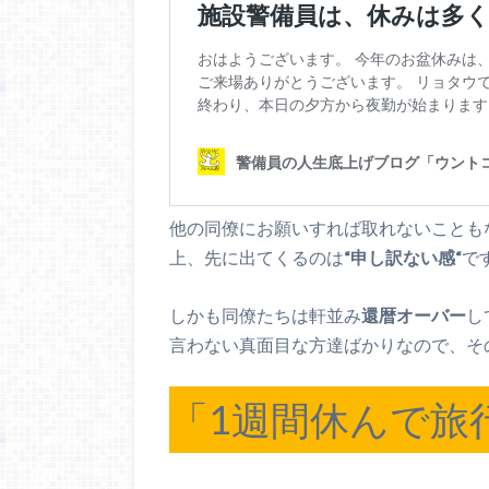
他の同僚にお願いすれば取れないことも
上、先に出てくるのは
“申し訳ない感“
で
しかも同僚たちは軒並み
還暦オーバー
し
言わない真面目な方達ばかりなので、その
「1週間休んで旅