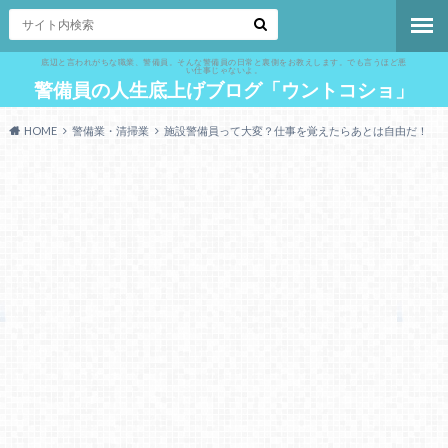
底辺と言われがちな職業、警備員。そんな警備員の日常と裏側をお教えします。でも言うほど悪
い仕事じゃないよ。
警備員の人生底上げブログ「ウントコショ」
HOME
警備業・清掃業
施設警備員って大変？仕事を覚えたらあとは自由だ！