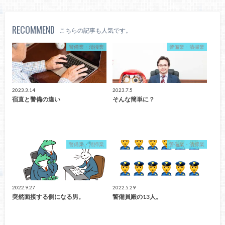
RECOMMEND
こちらの記事も人気です。
警備業・清掃業
警備業・清掃業
2023.3.14
2023.7.5
宿直と警備の違い
そんな簡単に？
警備業・清掃業
警備業・清掃業
2022.9.27
2022.5.29
突然面接する側になる男。
警備員殿の13人。