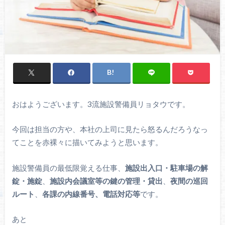
おはようございます。3流施設警備員リョタウです。
今回は担当の方や、本社の上司に見たら怒るんだろうなっ
てことを赤裸々に描いてみようと思います。
施設警備員の最低限覚える仕事、
施設出入口・駐車場の解
錠・施錠
、
施設内会議室等の鍵の管理・貸出
、
夜間の巡回
ルート
、
各課の内線番号、電話対応等
です。
あと