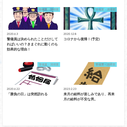
警備業・清掃業
警備業・清掃業
2020.6.3
2020.12.8
警備員は決められたことだけして
コロナから復帰！(予定)
ればいいの？きまぐれに動くのも
効果的な理由！
警備業・清掃業
警備業・清掃業
2020.6.22
2023.2.23
「勝負の日」は突然訪れる
来月の給料が楽しみであり、再来
月の給料が不安な男。