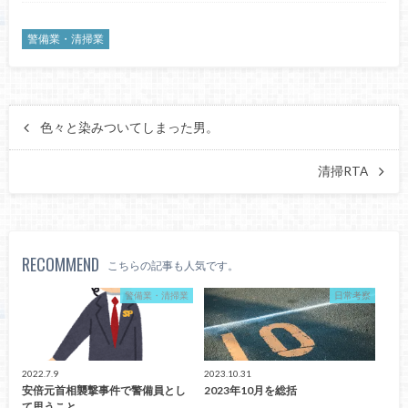
警備業・清掃業
色々と染みついてしまった男。
清掃RTA
RECOMMEND
こちらの記事も人気です。
警備業・清掃業
日常考察
2022.7.9
2023.10.31
安倍元首相襲撃事件で警備員とし
2023年10月を総括
て思うこと。