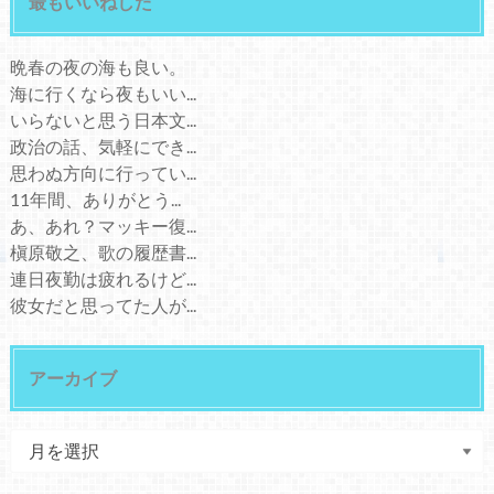
最もいいねした
晩春の夜の海も良い。
海に行くなら夜もいい...
いらないと思う日本文...
政治の話、気軽にでき...
思わぬ方向に行ってい...
11年間、ありがとう...
あ、あれ？マッキー復...
槇原敬之、歌の履歴書...
連日夜勤は疲れるけど...
彼女だと思ってた人が...
アーカイブ