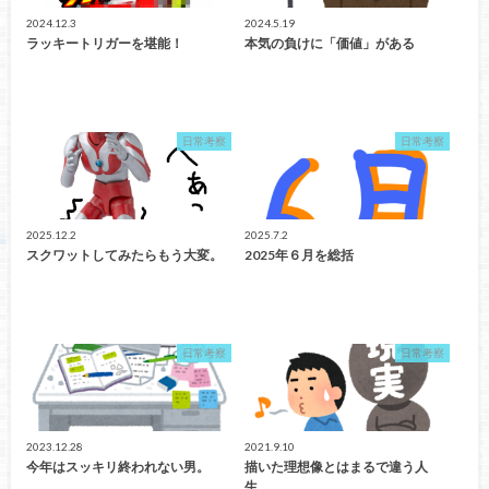
2024.12.3
2024.5.19
ラッキートリガーを堪能！
本気の負けに「価値」がある
日常考察
日常考察
2025.12.2
2025.7.2
スクワットしてみたらもう大変。
2025年６月を総括
日常考察
日常考察
2023.12.28
2021.9.10
今年はスッキリ終われない男。
描いた理想像とはまるで違う人
生。