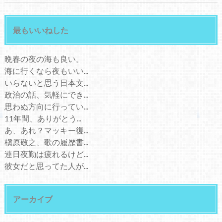
最もいいねした
晩春の夜の海も良い。
海に行くなら夜もいい...
いらないと思う日本文...
政治の話、気軽にでき...
思わぬ方向に行ってい...
11年間、ありがとう...
あ、あれ？マッキー復...
槇原敬之、歌の履歴書...
連日夜勤は疲れるけど...
彼女だと思ってた人が...
アーカイブ