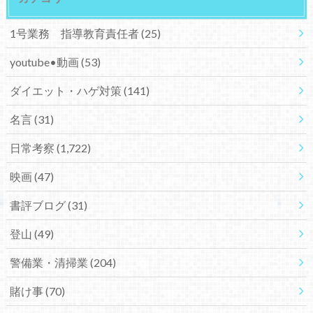
1号業務 指導教育責任者
(25)
youtube•動画
(53)
ダイエット・ハゲ対策
(141)
名言
(31)
日常考察
(1,722)
映画
(47)
書評ブログ
(31)
登山
(49)
警備業・清掃業
(204)
賭け事
(70)