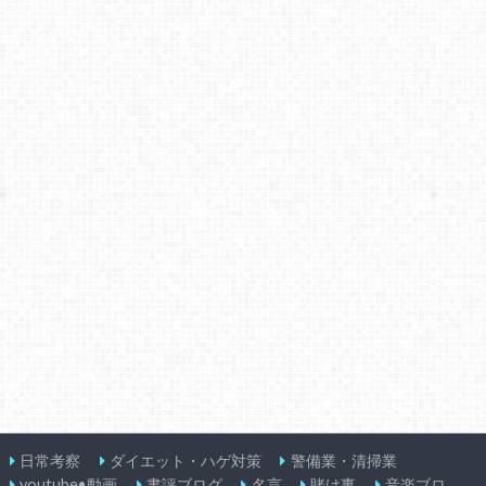
日常考察
ダイエット・ハゲ対策
警備業・清掃業
youtube•動画
書評ブログ
名言
賭け事
音楽ブロ