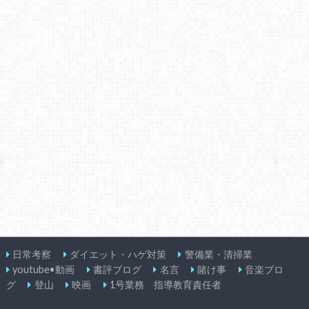
日常考察
ダイエット・ハゲ対策
警備業・清掃業
youtube•動画
書評ブログ
名言
賭け事
音楽ブロ
グ
登山
映画
1号業務 指導教育責任者