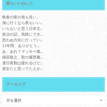
最もいいねした
晩春の夜の海も良い。
海に行くなら夜もいい...
いらないと思う日本文...
政治の話、気軽にでき...
思わぬ方向に行ってい...
11年間、ありがとう...
あ、あれ？マッキー復...
槇原敬之、歌の履歴書...
連日夜勤は疲れるけど...
彼女だと思ってた人が...
アーカイブ