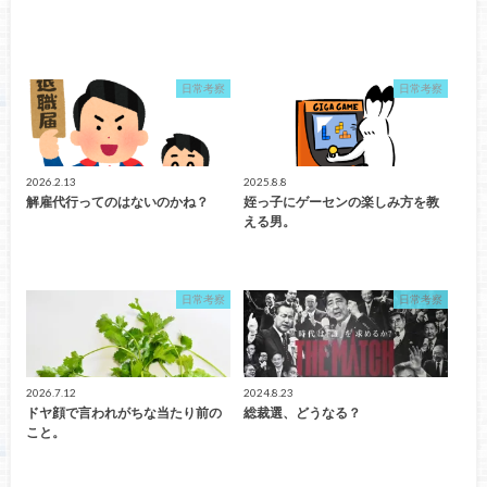
日常考察
日常考察
2026.2.13
2025.8.8
解雇代行ってのはないのかね？
姪っ子にゲーセンの楽しみ方を教
える男。
日常考察
日常考察
2026.7.12
2024.8.23
ドヤ顔で言われがちな当たり前の
総裁選、どうなる？
こと。